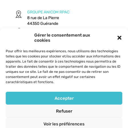
GROUPE ANICOM RPAC
8 rue de La Pierre
44350 Guérande
Gérer le consentement aux
09 64 300 116
cookies
07 71 55 31 24
Pour offrir les meilleures expériences, nous utilisons des technologies
telles que les cookies pour stocker et/ou accéder aux informations des
contact@rpac.fr
appareils. Le fait de consentir à ces technologies nous permettra de
traiter des données telles que le comportement de navigation ou les ID
uniques sur ce site. Le fait de ne pas consentir ou de retirer son
consentement peut avoir un effet négatif sur certaines
caractéristiques et fonctions.
© 2025 |
RPAC - fournisseur de consommables
-
Partner Web
Accepter
Refuser
Voir les préférences